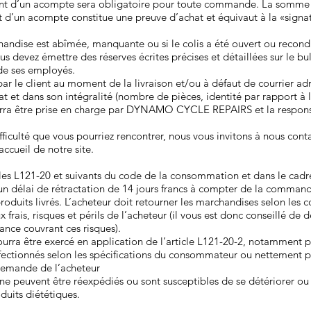
’un acompte sera obligatoire pour toute commande. La somme ve
nt d’un acompte constitue une preuve d’achat et équivaut à la «si
rchandise est abîmée, manquante ou si le colis a été ouvert ou recon
s devez émettre des réserves écrites précises et détaillées sur le bul
 de ses employés.
ar le client au moment de la livraison et/ou à défaut de courrier ad
état et dans son intégralité (nombre de pièces, identité par rapport 
ourra être prise en charge par DYNAMO CYCLE REPAIRS et la res
ficulté que vous pourriez rencontrer, nous vous invitons à nous cont
cueil de notre site.
cles L121-20 et suivants du code de la consommation et dans le cadr
’un délai de rétractation de 14 jours francs à compter de la command
oduits livrés. L’acheteur doit retourner les marchandises selon les c
frais, risques et périls de l’acheteur (il vous est donc conseillé de 
ance couvrant ces risques).
urra être exercé en application de l’article L121-20-2, notamment p
onfectionnés selon les spécifications du consommateur ou nettement p
demande de l’acheteur
e, ne peuvent être réexpédiés ou sont susceptibles de se détériorer o
uits diététiques.