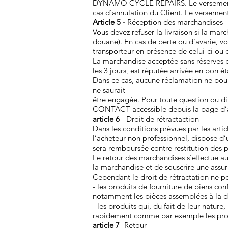
DYNAMO CYCLE REPAIRS. Le versement d
cas d’annulation du Client. Le verseme
Article 5 -
Réception des marchandises
Vous devez refuser la livraison si la ma
douane). En cas de perte ou d’avarie, vou
transporteur en présence de celui-ci ou
La marchandise acceptée sans réserves p
les 3 jours, est réputée arrivée en bon 
Dans ce cas, aucune réclamation ne p
ne saurait
être engagée. Pour toute question ou dif
CONTACT accessible depuis la page d’ac
article 6
- Droit de rétractaction
Dans les conditions prévues par les arti
l’acheteur non professionnel, dispose d
sera remboursée contre restitution des pr
Le retour des marchandises s’effectue aux 
la marchandise et de souscrire une assur
Cependant le droit de rétractation ne po
- les produits de fourniture de biens c
notamment les pièces assemblées à la 
- les produits qui, du fait de leur natur
rapidement comme par exemple les prod
article 7
- Retour