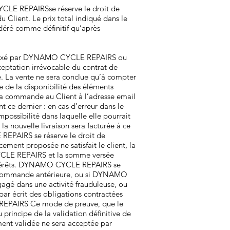
CLE REPAIRSse réserve le droit de
 Client. Le prix total indiqué dans le
éré comme définitif qu’après
te fixé par DYNAMO CYCLE REPAIRS ou
ptation irrévocable du contrat de
e. La vente ne sera conclue qu’à compter
de la disponibilité des éléments
a commande au Client à l’adresse email
ce dernier : en cas d’erreur dans le
ossibilité dans laquelle elle pourrait
la nouvelle livraison sera facturée à ce
REPAIRS se réserve le droit de
ment proposée ne satisfait le client, la
CYCLE REPAIRS et la somme versée
 intérêts. DYNAMO CYCLE REPAIRS se
une commande antérieure, ou si DYNAMO
agé dans une activité frauduleuse, ou
par écrit des obligations contractées
REPAIRS Ce mode de preuve, que le
rincipe de la validation définitive de
t validée ne sera acceptée par