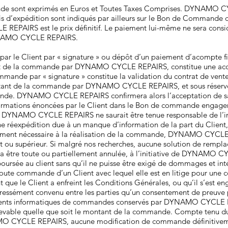
nde sont exprimés en Euros et Toutes Taxes Comprises. DYNAMO CY
is d’expédition sont indiqués par ailleurs sur le Bon de Commande du
IRS est le prix définitif. Le paiement lui-même ne sera consid
DYNAMO CYCLE REPAIRS.
par le Client par « signature » ou dépôt d’un paiement d’acomp
ant de la commande par DYNAMO CYCLE REPAIRS, constitue une acce
mande par « signature » constitue la validation du contrat de vent
ontant de la commande par DYNAMO CYCLE REPAIRS, et sous réserve 
mmande. DYNAMO CYCLE REPAIRS confirmera alors l’acceptation de s
ormations énoncées par le Client dans le Bon de commande engagent 
, DYNAMO CYCLE REPAIRS ne saurait être tenue responsable de l’imp
une réexpédition due à un manque d’information de la part du Client, 
 élément nécessaire à la réalisation de la commande, DYNAMO CYCLE 
 ou supérieur. Si malgré nos recherches, aucune solution de remplace
 être toute ou partiellement annulée, à l’initiative de DYNAMO 
boursée au client sans qu’il ne puisse être exigé de dommages et
er toute commande d’un Client avec lequel elle est en litige pour 
e le Client a enfreint les Conditions Générales, ou qu’il s’est eng
xpressément convenu entre les parties qu’un consentement de preuve 
rements informatiques de commandes conservés par DYNAMO CYCLE 
evable quelle que soit le montant de la commande. Compte tenu du p
 CYCLE REPAIRS, aucune modification de commande définitivemen