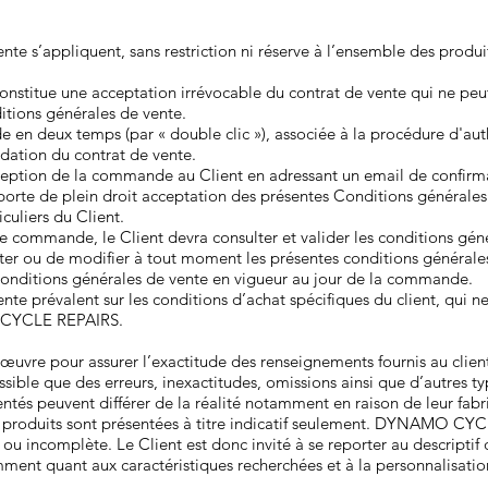
ente s’appliquent, sans restriction ni réserve à l’ensemble des pro
nstitue une acceptation irrévocable du contrat de vente qui ne peut
itions générales de vente.
n deux temps (par « double clic »), associée à la procédure d'authe
idation du contrat de vente.
tion de la commande au Client en adressant un email de confir
e de plein droit acceptation des présentes Conditions générales q
culiers du Client.
 de commande, le Client devra consulter et valider les conditions
ter ou de modifier à tout moment les présentes conditions générales
nditions générales de vente en vigueur au jour de la commande.
te prévalent sur les conditions d’achat spécifiques du client, qui ne
 CYCLE REPAIRS.
pour assurer l’exactitude des renseignements fournis au client, qu
ssible que des erreurs, inexactitudes, omissions ainsi que d’autres ty
ntés peuvent différer de la réalité notamment en raison de leur fabri
de produits sont présentées à titre indicatif seulement. DYNAMO CY
 ou incomplète. Le Client est donc invité à se reporter au descriptif
tamment quant aux caractéristiques recherchées et à la personnalisati