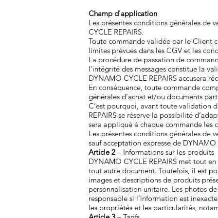
Champ d'application
Les présentes conditions générales de v
CYCLE REPAIRS.
Toute commande validée par le Client co
limites prévues dans les CGV et les cond
La procédure de passation de commande e
l'intégrité des messages constitue la val
DYNAMO CYCLE REPAIRS accusera récep
En conséquence, toute commande comport
générales d’achat et/ou documents parti
C’est pourquoi, avant toute validation
REPAIRS se réserve la possibilité d’adap
sera appliqué à chaque commande les co
Les présentes conditions générales de ven
sauf acceptation expresse de DYNAMO
Article 2
– Informations sur les produits
DYNAMO CYCLE REPAIRS met tout en œuvre 
tout autre document. Toutefois, il est po
images et descriptions de produits prése
personnalisation unitaire. Les photos 
responsable si l’information est inexacte
les propriétés et les particularités, no
Article 3
– Tarifs