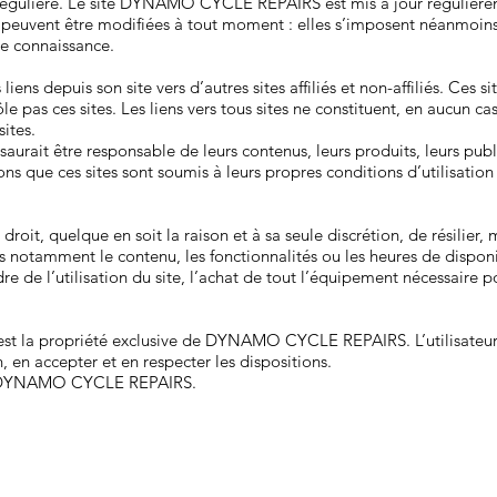
re régulière. Le site DYNAMO CYCLE REPAIRS est mis à jour régu
euvent être modifiées à tout moment : elles s’imposent néanmoins à l’
re connaissance.
depuis son site vers d’autres sites affiliés et non-affiliés. Ces 
 pas ces sites. Les liens vers tous sites ne constituent, en aucun c
ites.
it être responsable de leurs contenus, leurs produits, leurs publi
ns que ces sites sont soumis à leurs propres conditions d’utilisation 
t, quelque en soit la raison et à sa seule discrétion, de résilier, 
is notamment le contenu, les fonctionnalités ou les heures de disponi
re de l’utilisation du site, l’achat de tout l’équipement nécessaire 
 est la propriété exclusive de DYNAMO CYCLE REPAIRS. L’utilisateur 
, en accepter et en respecter les dispositions.
ar DYNAMO CYCLE REPAIRS.