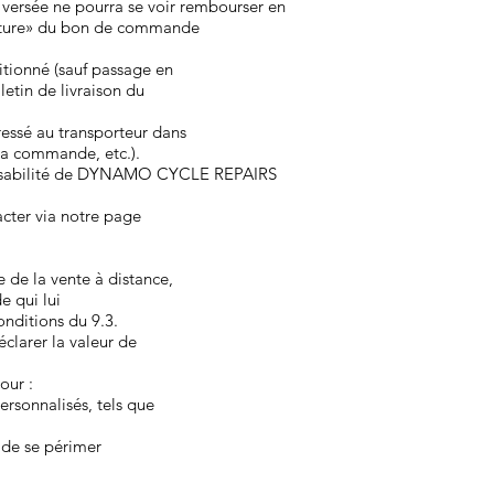
rsée ne pourra se voir rembourser en
gnature» du bon de commande
ditionné (sauf passage en
letin de livraison du
ressé au transporteur dans
à la commande, etc.).
ponsabilité de DYNAMO CYCLE REPAIRS
acter via notre page
e de la vente à distance,
e qui lui
onditions du 9.3.
déclarer la valeur de
our :
ersonnalisés, tels que
u de se périmer