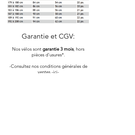
Garantie et CGV
:
Nos vélos sont
garantie 3 mois
, hors
pièces d'usures*.
-Consultez nos conditions générales de
ventes
-ici-
la livraison se fait sous 5 jours ouvrables
via colissimo la Poste, les vélos sont
envoyé dans un carton spécifique,
protégeant au mieux le produit.
Vous recevrez les infos de tracking par
mail une fois votre produit déposé en
poste.
Les goodies et pièces détachées sont ​
livrés sous 4 jours ouvrables via Mondial
Relay.