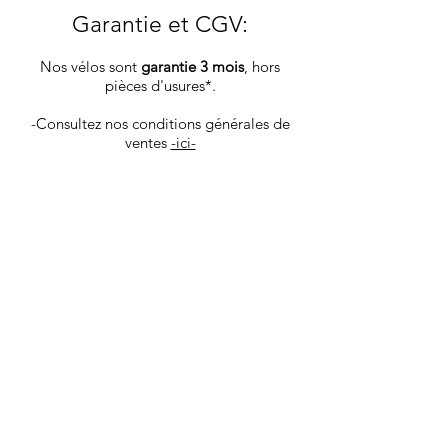
Garantie et CGV
:
Nos vélos sont
garantie 3 mois
, hors
pièces d'usures*.
-Consultez nos conditions générales de
ventes
-ici-
la livraison se fait sous 5 jours ouvrables
via colissimo la Poste, les vélos sont
envoyé dans un carton spécifique,
protégeant au mieux le produit.
Vous recevrez les infos de tracking par
mail une fois votre produit déposé en
poste.
Les goodies et pièces détachées sont ​
livrés sous 4 jours ouvrables via Mondial
Relay.
Nous livrons également à domicile dans
Aix en Provence et sa région. Avant
l'achat contactez nous pour bénéficier de
ce service.