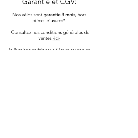
Garantie et CGV
:
Nos vélos sont
garantie 3 mois
, hors
pièces d'usures*.
-Consultez nos conditions générales de
ventes
-ici-
la livraison se fait sous 5 jours ouvrables
via colissimo la Poste, les vélos sont
envoyé dans un carton spécifique,
protégeant au mieux le produit.
Vous recevrez les infos de tracking par
mail une fois votre produit déposé en
poste.
Les goodies et pièces détachées sont ​
livrés sous 4 jours ouvrables via Mondial
Relay.
Nous livrons également à domicile dans
Aix en Provence et sa région. Avant
l'achat contactez nous pour bénéficier de
ce service.
*liste des pièces d'usure: