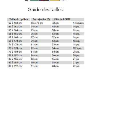
Guide des tailles:
Garantie et CGV
:
Nos vélos sont
garantie 3 mois
, hors
pièces d'usures*.
-Consultez nos conditions générales de
ventes
-ici-