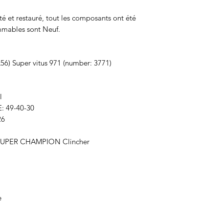
é et restauré, tout les composants ont été
ommables sont Neuf.
6) Super vitus 971 (number: 3771)
l
: 49-40-30
26
 SUPER CHAMPION Clincher
e