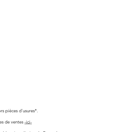
ors pièces d'usures*.
les de ventes
-ici-