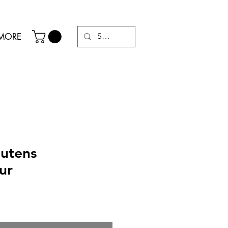
MORE
outens
ur