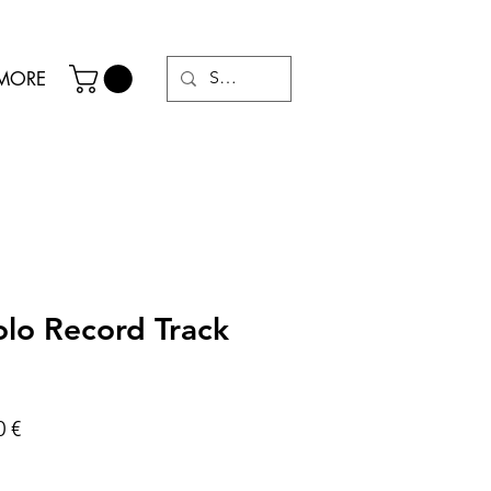
MORE
lo Record Track
Prix
0 €
al
promotionnel