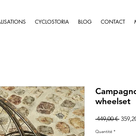
LISATIONS
CYCLOSTORIA
BLOG
CONTACT
Campagno
wheelset
Prix
 449,00 € 
359,2
origin
Quantité
*