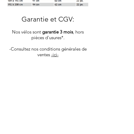
Garantie et CGV
:
Nos vélos sont
garantie 3 mois
, hors
pièces d'usures*.
-Consultez nos conditions générales de
ventes
-ici-
la livraison se fait sous 5 jours ouvrables
via colissimo la Poste, les vélos sont
envoyé dans un carton spécifique,
protégeant au mieux le produit.
Vous recevrez les infos de tracking par
mail une fois votre produit déposé en
poste.
Les goodies et pièces détachées sont ​
livrés sous 4 jours ouvrables via Mondial
Relay.
Nous livrons également à domicile dans
Aix en Provence et sa région. Avant