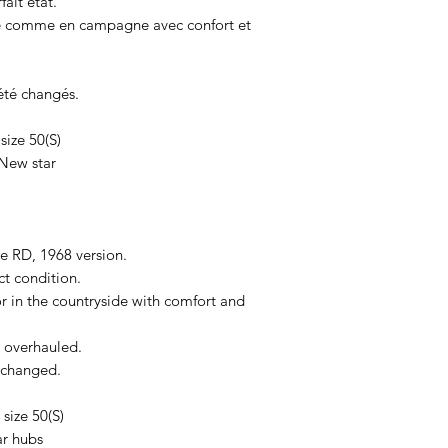
ait état.
ille comme en campagne avec confort et
été changés.
ize 50(S)
New star
e RD, 1968 version.
ct condition.
 or in the countryside with comfort and
 overhauled.
 changed.
size 50(S)
ar hubs