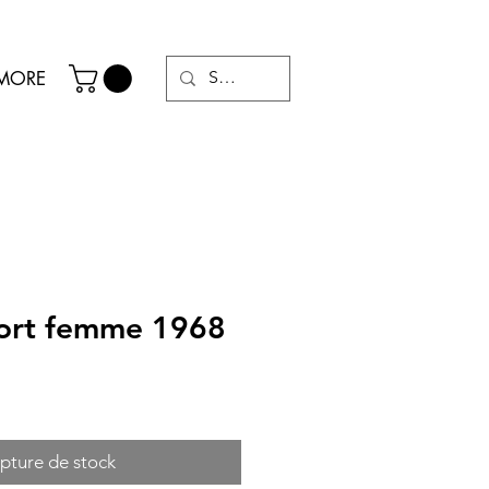
MORE
ort femme 1968
pture de stock