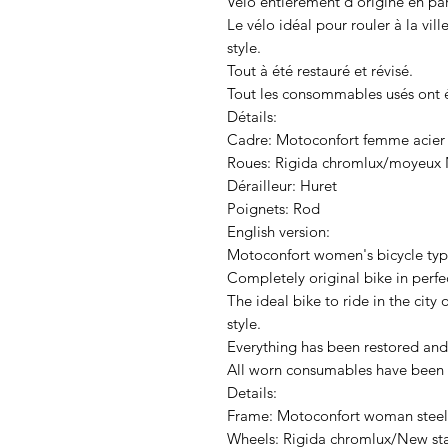
Vélo entièrement d’origine en parf
Le vélo idéal pour rouler à la v
style.
Tout à été restauré et révisé.
Tout les consommables usés ont 
Détails:
Cadre: Motoconfort femme acier s
Roues: Rigida chromlux/moyeux 
Dérailleur: Huret
Poignets: Rod
English version:
Motoconfort women's bicycle typ
Completely original bike in perfe
The ideal bike to ride in the city
style.
Everything has been restored and
All worn consumables have been
Details:
Frame: Motoconfort woman steel 
Wheels: Rigida chromlux/New st