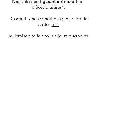
Nos vélos sont
garantie 3 mois
, hors
pièces d'usures*.
-Consultez nos conditions générales de
ventes
-ici-
la livraison se fait sous 5 jours ouvrables
via colissimo la Poste, les vélos sont
envoyé dans un carton spécifique,
protégeant au mieux le produit.
Vous recevrez les infos de tracking par
mail une fois votre produit déposé en
poste.
Les goodies et pièces détachées sont ​
livrés sous 4 jours ouvrables via Mondial
Relay.
Nous livrons également à domicile dans
Aix en Provence et sa région. Avant
l'achat contactez nous pour bénéficier de
ce service.
*liste des pièces d'usure:
(pneus, chambre à air ou boyaux, patins
de freins, câble, gaine de freins et