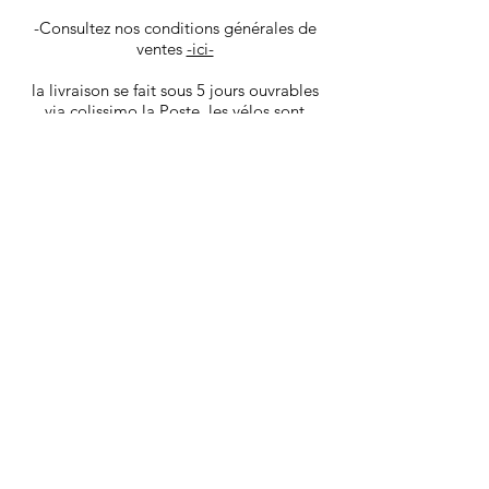
-Consultez nos conditions générales de
ventes
-ici-
la livraison se fait sous 5 jours ouvrables
via colissimo la Poste, les vélos sont
envoyé dans un carton spécifique,
protégeant au mieux le produit.
Vous recevrez les infos de tracking par
mail une fois votre produit déposé en
poste.
Les goodies et pièces détachées sont ​
livrés sous 4 jours ouvrables via Mondial
Relay.
Nous livrons également à domicile dans
Aix en Provence et sa région. Avant
l'achat contactez nous pour bénéficier de
ce service.
*liste des pièces d'usure:
(pneus, chambre à air ou boyaux, patins
de freins, câble, gaine de freins et
dérailleurs, chaîne, roue libre ou cassette,
selle, Guidoline)