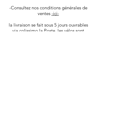
-Consultez nos conditions générales de
ventes
-ici-
la livraison se fait sous 5 jours ouvrables
via colissimo la Poste, les vélos sont
envoyé dans un carton spécifique,
protégeant au mieux le produit.
Vous recevrez les infos de tracking par
mail une fois votre produit déposé en
poste.
Les goodies et pièces détachées sont ​
livrés sous 4 jours ouvrables via Mondial
Relay.
Nous livrons également à domicile dans
Aix en Provence et sa région. Avant
l'achat contactez nous pour bénéficier de
ce service.
*liste des pièces d'usure:
(pneus, chambre à air ou boyaux, patins
de freins, câble, gaine de freins et
dérailleurs, chaîne, roue libre ou cassette,
selle, Guidoline)