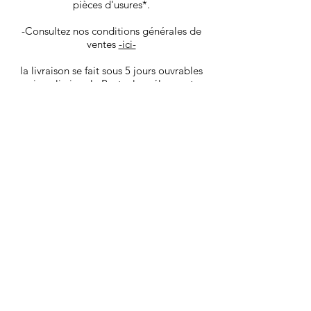
pièces d'usures*.
-Consultez nos conditions générales de
ventes
-ici-
la livraison se fait sous 5 jours ouvrables
via colissimo la Poste, les vélos sont
envoyé dans un carton spécifique,
protégeant au mieux le produit.
Vous recevrez les infos de tracking par
mail une fois votre produit déposé en
poste.
Les goodies et pièces détachées sont ​
livrés sous 4 jours ouvrables via Mondial
Relay.
Nous livrons également à domicile dans
Aix en Provence et sa région. Avant
l'achat contactez nous pour bénéficier de
ce service.
*liste des pièces d'usure:
(pneus, chambre à air ou boyaux, patins
de freins, câble, gaine de freins et
dérailleurs, chaîne, roue libre ou cassette,