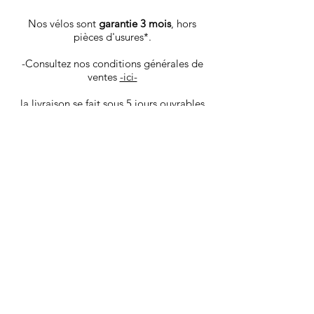
Nos vélos sont
garantie 3 mois
, hors
pièces d'usures*.
-Consultez nos conditions générales de
ventes
-ici-
la livraison se fait sous 5 jours ouvrables
via colissimo la Poste, les vélos sont
envoyé dans un carton spécifique,
protégeant au mieux le produit.
Vous recevrez les infos de tracking par
mail une fois votre produit déposé en
poste.
Les goodies et pièces détachées sont ​
livrés sous 4 jours ouvrables via Mondial
Relay.
Nous livrons également à domicile dans
Aix en Provence et sa région. Avant
l'achat contactez nous pour bénéficier de
ce service.
*liste des pièces d'usure: