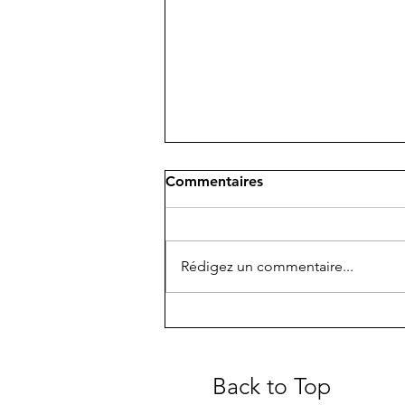
Commentaires
Rédigez un commentaire...
AVALANCHE CYCLES, Des
artisans au service du beau.
Back to Top