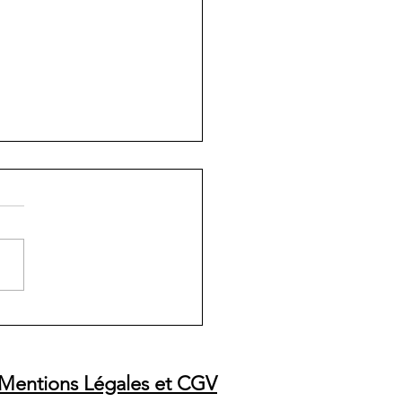
ANNE CYCLO CLASSIC
 "Entre tradition et
rnité"
Mentions Légales et CGV