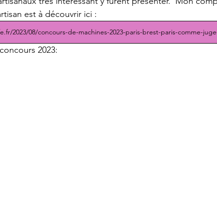
tisanaux très intéressant y furent présenter.  Mon com
tisan est à découvrir ici : 
afe.fr/2023/08/concours-de-machines-2023-paris-brest-paris-comme-juge
u concours 2023: