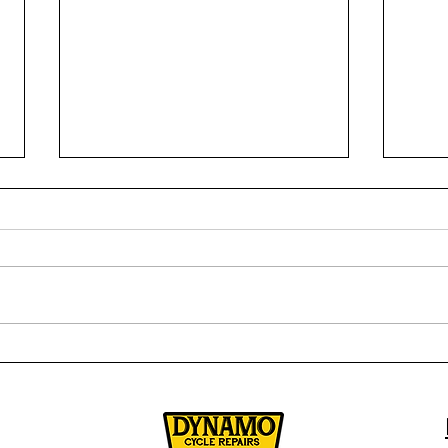
10 conseils pour voyager
CEZ
avec un vélo ancien. Petit
2025
guide d'aide à l'achat d'un
mode
vélo vintage.