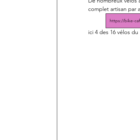
De nombreux vélos ar
complet artisan par ar
https://bike-c
ici 4 des 16 vélos d